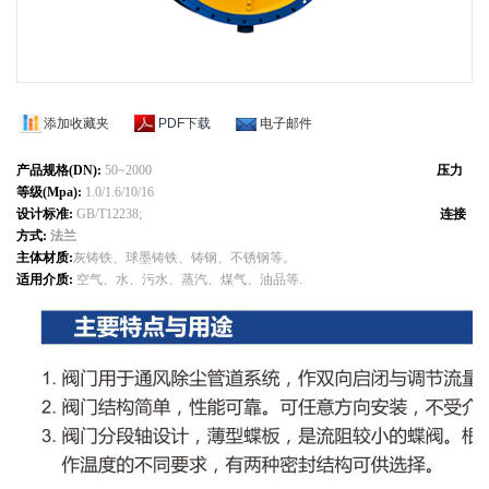
添加收藏夹
PDF下载
电子邮件
产品规格(DN):
50~2000
压力
等级(Mpa)
:
1.0/1.6/10/16
设计标准
:
GB/T12238;
连接
方式
:
法兰
主体材质:
灰铸铁、球墨铸铁、铸钢、不锈钢等。
适用介质:
空气、水、污水、蒸汽、煤气、油品等.